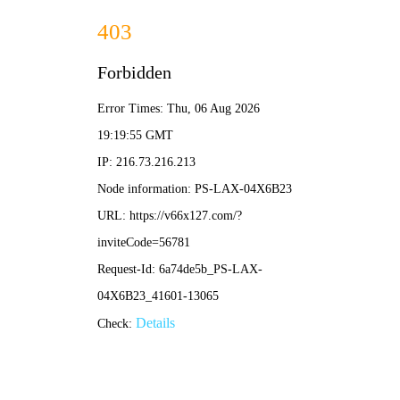
香港内部传真资料-全年资料
免费大全
公司简介
香港内部传真资料
集设计、生产、安装钢构彩板及贸易为一体，主要生产彩钢
夹芯复合板、彩钢压型板、镀锌压型板、镀锌组合楼板、C、Z型钢檀条、轻钢
结构等新型建材产品。